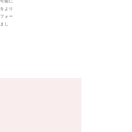
可能に
をより
フォー
まし