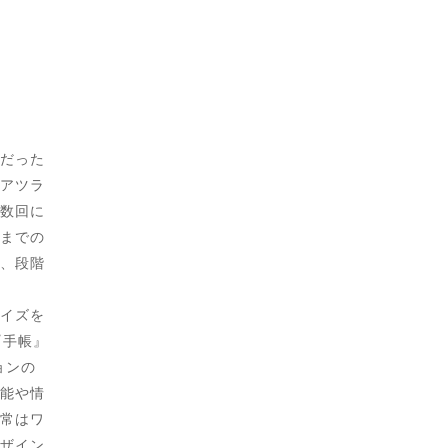
だった
アツラ
数回に
までの
、段階
イズを
『手帳』
ョンの
能や情
常はワ
ザイン