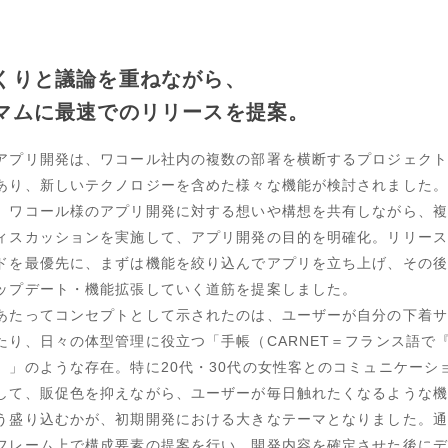
くりと議論を重ねながら、
マムに最速でのリリースを提案。
アプリ開発は、ワコール社内の複数の部署を横断するプロジェクト
あり、新しいテクノロジーを含めた様々な機能が検討されました。
、ワコール様のアプリ開発に対する想いや構想を共有しながら、複
ィスカッションを実施して、アプリ開発の目的を明確化。リリース
ドを最優先に、まずは機能を絞り込んでアプリを立ち上げ、その後
ップデート・機能拡張していく道筋を提案しました。
あたってコンセプトとして示されたのは、ユーザーが自分の下着サ
たり、日々の体型管理に役立つ「手帳（CARNET＝フランス語で
）」のような存在。特に20代・30代の女性客とのコミュニケーシ
して、販促色を抑えながら、ユーザーが毎日触れたくなるような機
う盛り込むかが、初期開発における大きなテーマとなりました。通
フレーム上で構成要素の提案を行い、開発内容を確定させた後にデ