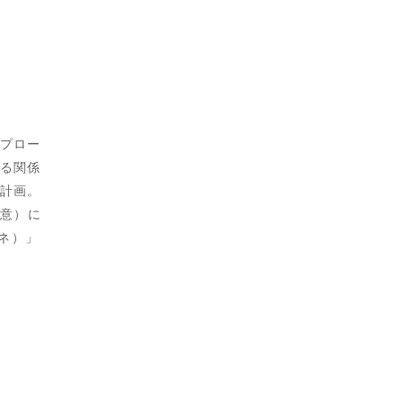
プロー
る関係
計画。
同意）に
ルネ）」