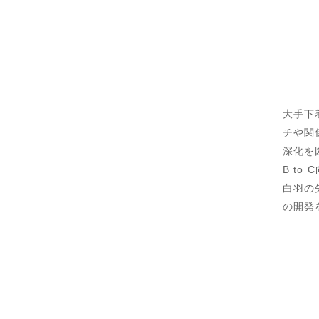
大手下
チや関
深化を
B t
白羽の
の開発