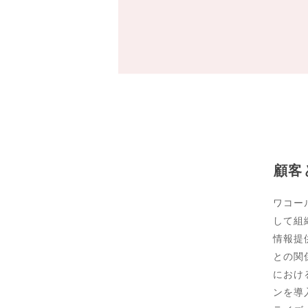
顧客
ワコー
して組
情報提
との関
におけ
ンを導