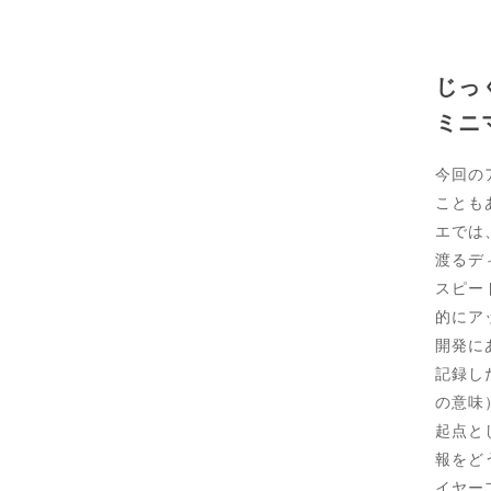
じっ
ミニ
今回の
ことも
エでは
渡るデ
スピー
的にア
開発に
記録し
の意味
起点と
報をど
イヤー