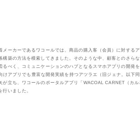
着メーカーであるワコールでは、商品の購入客（会員）に対するア
係構築の方法を模索してきました。そのような中、顧客とのさらな
図るべく、コミュニケーションのハブとなるスマホアプリの開発を
o C向けアプリでも豊富な開発実績を持つアツラエ（旧ジェナ。以下
矢が立ち、ワコールのポータルアプリ「WACOAL CARNET（カ
を行いました。