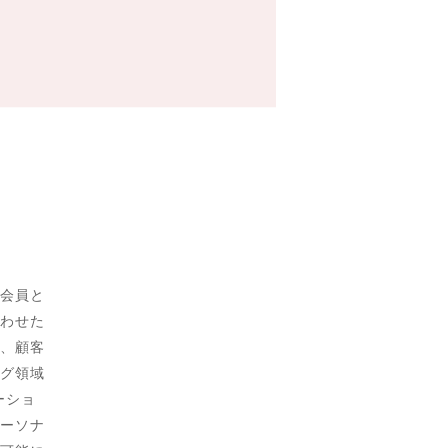
会員と
わせた
、顧客
グ領域
ーショ
ーソナ